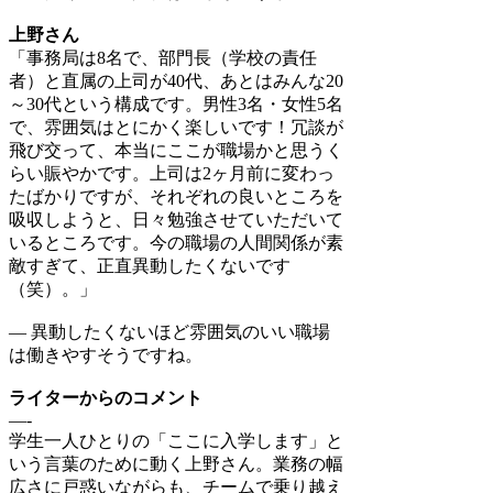
上野さん
「事務局は8名で、部門長（学校の責任
者）と直属の上司が40代、あとはみんな20
～30代という構成です。男性3名・女性5名
で、雰囲気はとにかく楽しいです！冗談が
飛び交って、本当にここが職場かと思うく
らい賑やかです。上司は2ヶ月前に変わっ
たばかりですが、それぞれの良いところを
吸収しようと、日々勉強させていただいて
いるところです。今の職場の人間関係が素
敵すぎて、正直異動したくないです
（笑）。」
― 異動したくないほど雰囲気のいい職場
は働きやすそうですね。
ライターからのコメント
—-
学生一人ひとりの「ここに入学します」と
いう言葉のために動く上野さん。業務の幅
広さに戸惑いながらも、チームで乗り越え