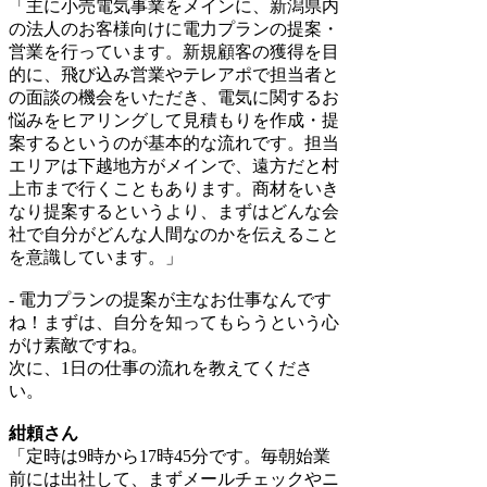
「主に小売電気事業をメインに、新潟県内
の法人のお客様向けに電力プランの提案・
営業を行っています。新規顧客の獲得を目
的に、飛び込み営業やテレアポで担当者と
の面談の機会をいただき、電気に関するお
悩みをヒアリングして見積もりを作成・提
案するというのが基本的な流れです。担当
エリアは下越地方がメインで、遠方だと村
上市まで行くこともあります。商材をいき
なり提案するというより、まずはどんな会
社で自分がどんな人間なのかを伝えること
を意識しています。」
- 電力プランの提案が主なお仕事なんです
ね！まずは、自分を知ってもらうという心
がけ素敵ですね。
次に、1日の仕事の流れを教えてくださ
い。
紺頼さん
「定時は9時から17時45分です。毎朝始業
前には出社して、まずメールチェックやニ