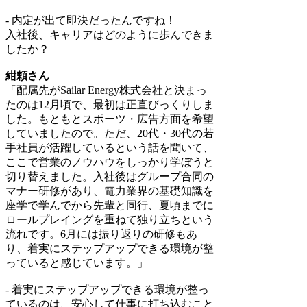
- 内定が出て即決だったんですね！
入社後、キャリアはどのように歩んできま
したか？
紺頼さん
「配属先がSailar Energy株式会社と決まっ
たのは12月頃で、最初は正直びっくりしま
した。もともとスポーツ・広告方面を希望
していましたので。ただ、20代・30代の若
手社員が活躍しているという話を聞いて、
ここで営業のノウハウをしっかり学ぼうと
切り替えました。入社後はグループ合同の
マナー研修があり、電力業界の基礎知識を
座学で学んでから先輩と同行、夏頃までに
ロールプレイングを重ねて独り立ちという
流れです。6月には振り返りの研修もあ
り、着実にステップアップできる環境が整
っていると感じています。」
- 着実にステップアップできる環境が整っ
ているのは、安心して仕事に打ち込むこと