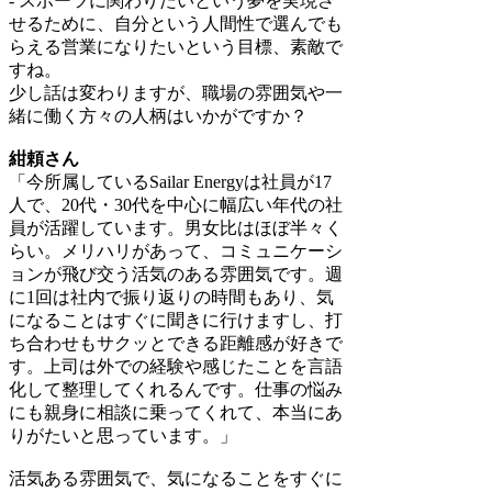
- スポーツに関わりたいという夢を実現さ
せるために、自分という人間性で選んでも
らえる営業になりたいという目標、素敵で
すね。
少し話は変わりますが、職場の雰囲気や一
緒に働く方々の人柄はいかがですか？
紺頼さん
「今所属しているSailar Energyは社員が17
人で、20代・30代を中心に幅広い年代の社
員が活躍しています。男女比はほぼ半々く
らい。メリハリがあって、コミュニケーシ
ョンが飛び交う活気のある雰囲気です。週
に1回は社内で振り返りの時間もあり、気
になることはすぐに聞きに行けますし、打
ち合わせもサクッとできる距離感が好きで
す。上司は外での経験や感じたことを言語
化して整理してくれるんです。仕事の悩み
にも親身に相談に乗ってくれて、本当にあ
りがたいと思っています。」
活気ある雰囲気で、気になることをすぐに