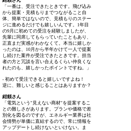
紺頼さん
「一番は、受注できたときです。飛び込み
から提案・見積もりまでつながること自
体、簡単ではないので、見積もりのステー
ジに進めるだけでも嬉しいんです。1年目
の9月に初めての受注を経験しましたが、
先輩に同席してもらっていたこともあり、
正直まだ実感がわかなくて。本当に嬉しか
ったのは、10月から半年かけて一人で提案
し続けた案件が受注できたときです。担当
者の方と冗談を言い合えるくらい仲良くな
れたのも、嬉しかったポイントですね。」
- 初めて受注できると嬉しいですよね！
逆に、難しいと感じることはありますか？
紺頼さん
「電気という"見えない商材"を提案するこ
との難しさがあります。プランや価格で差
別化を図るのですが、エネルギー業界は社
会情勢が単価に直結するので、常に情報を
アップデートし続けないといけない。ま