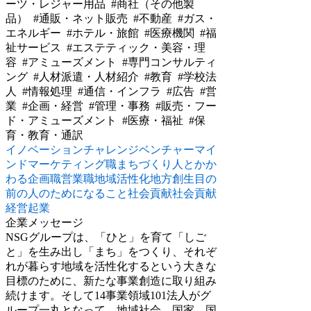
ーツ・レジャー用品 #商社（その他製
品） #通販・ネット販売 #不動産 #ガス・
エネルギー #ホテル・旅館 #医療機関 #福
祉サービス #エステティック・美容・理
容 #アミューズメント #専門コンサルティ
ング #人材派遣・人材紹介 #教育 #学校法
人 #情報処理 #通信・インフラ #広告 #営
業 #企画・経営 #管理・事務 #販売・フー
ド・アミューズメント #医療・福祉 #保
育・教育・通訳
イノベーション
チャレンジ
ベンチャーマイ
ンド
マーケティング職
まちづくり
人とかか
わる
企画職
営業職
地域活性化
地方創生
目の
前の人のためになること
社会貢献
社会貢献
経営
起業
企業メッセージ
NSGグループは、「ひと」を育て「しご
と」を生み出し「まち」をつくり、それぞ
れが暮らす地域を活性化するという大きな
目標のために、新たな事業創造に取り組み
続けます。そして14事業領域101法人がグ
ループ一丸となって、地域社会、国家、国