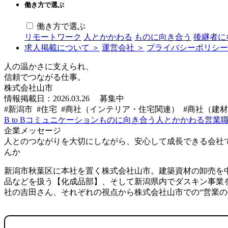
働き方で選ぶ
働き方で選ぶ
リモートワーク
人とかかわる
ものに向き合う
後継者に
求人掲載について ＞
運営会社 ＞
プライバシーポリシー
人の温かさに支えられ、
信頼でつながる仕事。
株式会社山市
情報掲載日：2026.03.26
募集中
#新潟市 #住宅 #商社（インテリア・住宅関連） #商社（建材
B to B
コミュニケーション
ものに向き合う
人とかかわる
営業
企業メッセージ
人とのつながりを大切にしながら、安心して成長できる会社
んか
新潟市秋葉区に本社を置く株式会社山市。建築資材の卸売を
品などを扱う【化成品部】、そして新潟県内でダスキン事業
社の吉田さん、それぞれの視点から株式会社山市での“営業の