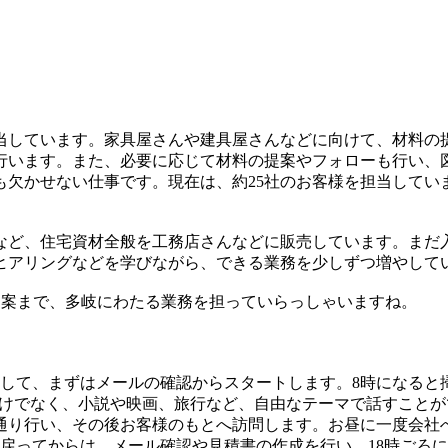
当しています。家具屋さんや建具屋さんなどに向けて、材料の
行います。また、必要に応じて材料の提案やフォローも行い、
も欠かせない仕事です。現在は、約25社のお客様を担当してい
など、住宅資材全般を工務店さんなどに販売しています。まだ
ヒアリングなどを学びながら、できる業務を少しずつ増やして
提案まで、多岐にわたる業務を担っていらっしゃいますね。
に出社して、まずはメールの確認からスタートします。8時になる
だけでなく、小説や映画、旅行など、自由なテーマで話すこと
通り行い、その後お客様のもとへ訪問します。お昼に一度会社
に戻ってからは、メール確認や見積書の作成を行い、18時ごろ