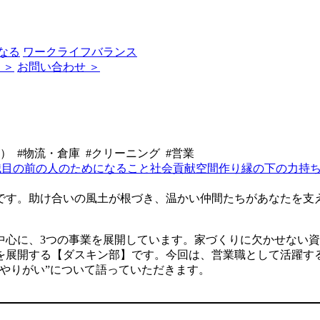
なる
ワークライフバランス
 ＞
お問い合わせ ＞
） #物流・倉庫 #クリーニング #営業
職
目の前の人のためになること
社会貢献
空間作り
縁の下の力持
です。助け合いの風土が根づき、温かい仲間たちがあなたを支
中心に、3つの事業を展開しています。家づくりに欠かせない
を展開する【ダスキン部】です。今回は、営業職として活躍す
やりがい”について語っていただきます。