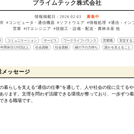
プライムテック株式会社
情報掲載日：2026.02.03
募集中
潟市 #コンピュータ・通信機器 #ソフトウエア #情報処理 #通信・インフ
営業 #ITエンジニア #技能工・設備・配送・農林水産 他
B
コミュニケーション
サービス
ワークライフバランス
営業職
安定する
年間休日120日以上
社会貢献
社会貢献
縁の下の力持ち
誰かを支えること
業メッセージ
の暮らしを支える“通信の仕事”を通して、人や社会の役に立てるや
あります。文理を問わず活躍できる環境が整っており、一歩ずつ着
できる職場です。