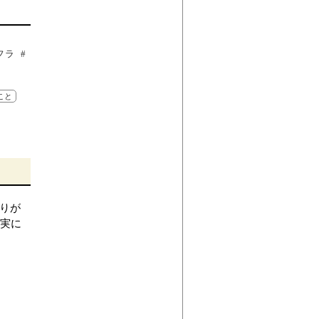
ラ #
こと
りが
実に