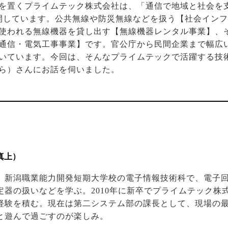
を置くプライムテック株式会社は、「通信で地域と社会を
開しています。公共無線や防災無線などを扱う【社会イン
使われる無線機器を貸し出す【無線機器レンタル事業】、
通信・電気工事事業】です。官公庁から民間企業まで幅広
いています。今回は、そんなプライムテックで活躍する技
ら）さんにお話を伺いました。
真上）
。新潟職業能力開発短期大学校の電子情報技術科で、電子
定器の扱いなどを学ぶ。2010年に新卒でプライムテック株
経験を積む。現在は第二システム部の課長として、現場の
と遊んで過ごすのが楽しみ。