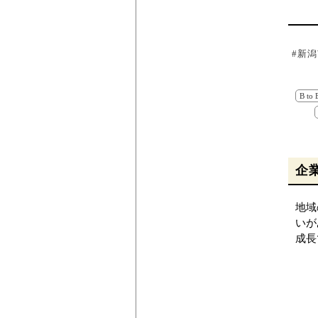
#新
B to 
企
地域
いが
成長