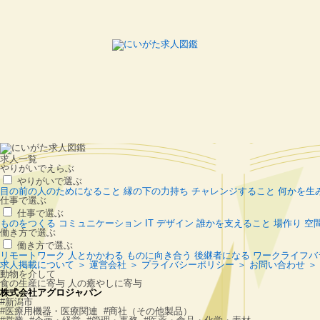
求人一覧
やりがいでえらぶ
やりがいで選ぶ
目の前の人のためになること
縁の下の力持ち
チャレンジすること
何かを生
仕事で選ぶ
仕事で選ぶ
ものをつくる
コミュニケーション
IT
デザイン
誰かを支えること
場作り
空
働き方で選ぶ
働き方で選ぶ
リモートワーク
人とかかわる
ものに向き合う
後継者になる
ワークライフバ
求人掲載について ＞
運営会社 ＞
プライバシーポリシー ＞
お問い合わせ ＞
動物を介して
食の生産に寄与 人の癒やしに寄与
株式会社アグロジャパン
#新潟市
#医療用機器・医療関連 #商社（その他製品）