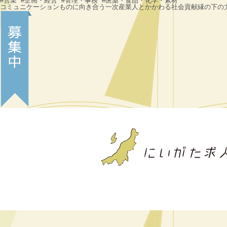
#営業 #企画・経営 #管理・事務 #医薬・食品・化学・素材
コミュニケーション
ものに向き合う
一次産業
人とかかわる
社会貢献
縁の下の