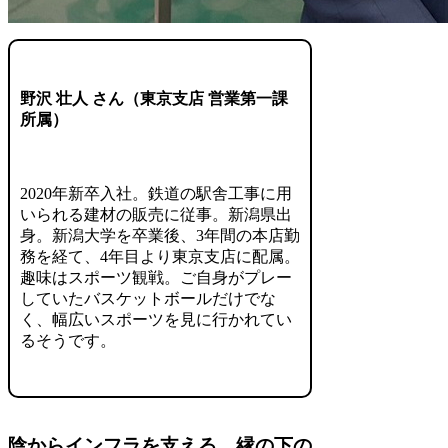
野沢 壮人 さん（東京支店 営業第一課
所属）
2020年新卒入社。鉄道の駅舎工事に用
いられる建材の販売に従事。新潟県出
身。新潟大学を卒業後、3年間の本店勤
務を経て、4年目より東京支店に配属。
趣味はスポーツ観戦。ご自身がプレー
していたバスケットボールだけでな
く、幅広いスポーツを見に行かれてい
るそうです。
陰からインフラを支える、縁の下の