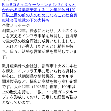
B to B
コミュニケーション
まちづくり
人と
かかわる
営業職
安定すること
年間休日120
日以上
目の前の人のためになること
社会貢
献
社会貢献
縁の下の力持ち
企業メッセージ
創業大正12年。長きにわたり、人々のくら
しを支えるインフラ事業を展開し、新潟県
で最大級の総合商社に成長いたしました。
一人ひとりが商人（あきんど）精神を持
ち、日々、活発な営業活動を展開していま
す。
敦井産業株式会社は、新潟市中央区に本社
を構え、インフラ工事に用いられる資材を
中心に、鉄鋼製品や情報機器、エネルギー
関連製品など、幅広い商材を扱う商社企業
です。大正12年（1923年）創業、100年以
上の歴史を持ち、「敦井・北陸ガスグルー
プ」を形成しており、安定した経営も強み
となっています。