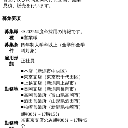
見積、販売を行います。
募集要項
募集職
※2025年度卒採用の情報です。
種
■営業職
募集条
四年制大学卒以上（全学部全学
件
科対象）
雇用形
正社員
態
■本店（新潟市中央区）
■東京支店（東京都千代田区）
■上越支店（新潟県上越市）
勤務地
■長岡支店（新潟県長岡市）
■高岡営業所（富山県高岡市）
■酒田営業所（山形県酒田市）
■柏崎営業所（新潟県柏崎市）
8時30分～17時15分
※東京支店のみ9時00分～17時45
勤務時
分