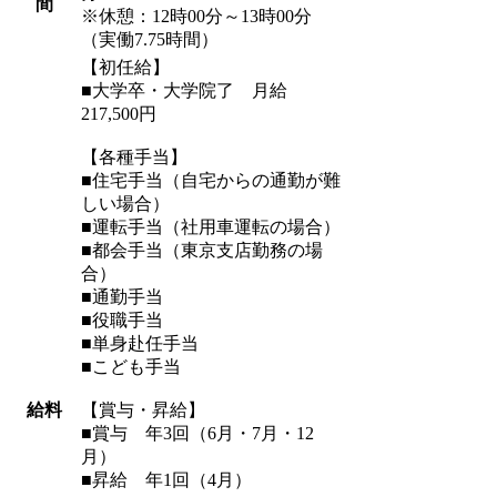
間
※休憩：12時00分～13時00分
（実働7.75時間）
【初任給】
■大学卒・大学院了 月給
217,500円
【各種手当】
■住宅手当（自宅からの通勤が難
しい場合）
■運転手当（社用車運転の場合）
■都会手当（東京支店勤務の場
合）
■通勤手当
■役職手当
■単身赴任手当
■こども手当
給料
【賞与・昇給】
■賞与 年3回（6月・7月・12
月）
■昇給 年1回（4月）