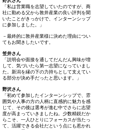
野沢さん
「私は営業職を志望していたのですが、商
社に勤める父から敦井産業の良い評判を聞
いたことがきっかけで、インターンシップ
に参加しました。」
－最終的に敦井産業様に決めた理由につい
てもお聞きしたいです。
笠井さん
「説明会や面接を通してだんだん興味が増
して、気づいたら第一志望になっていまし
た。新潟を縁の下の力持ちとして支えてい
る部分が決め手だったと思います。」
野沢さん
「初めて参加したインターンシップで、雰
囲気や人事の方の人柄に直感的に魅力を感
じて、その後は選考が進む中でさらに志望
度が高まっていきましたね。少数精鋭だか
らこそ、一人ひとりにフォーカスが当たっ
て、活躍できる会社だという点にも惹かれ