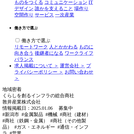
ものをつくる
コミュニケーション
IT
デザイン
誰かを支えること
場作り
空間作り
サービス
一次産業
働き方で選ぶ
働き方で選ぶ
リモートワーク
人とかかわる
ものに
向き合う
後継者になる
ワークライフ
バランス
求人掲載について ＞
運営会社 ＞
プ
ライバシーポリシー ＞
お問い合わせ
＞
地域密着
くらしを創るインフラの総合商社
敦井産業株式会社
情報掲載日：2025.01.06
募集中
#新潟市 #金属製品 #機械 #商社（建材）
#商社（鉄鋼・金属） #商社（その他製
品） #ガス・エネルギー #通信・インフ
ラ #営業