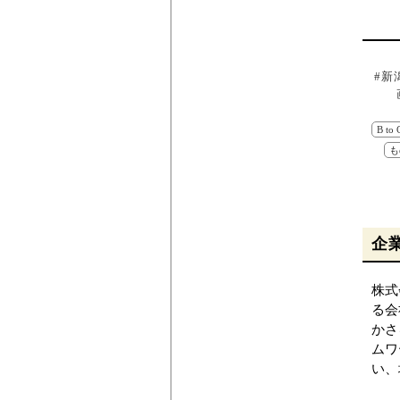
#新
B to 
も
企
株式
る会
かさ
ムワ
い、