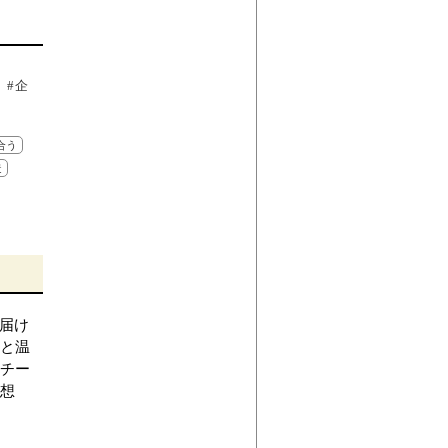
 #企
材
合う
造
届け
と温
チー
想