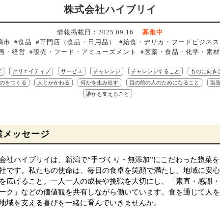
株式会社ハイブリイ
情報掲載日：2025.09.16
募集中
潟市 #食品 #専門店（食品・日用品） #給食・デリカ・フードビジネス
画・経営 #販売・フード・アミューズメント #医薬・食品・化学・素
C
クリエイティブ
サービス
チャレンジ
チャレンジすること
ものに向き
のをつくる
人とかかわる
何かを生み出す
目の前の人のためになること
製
誰かを支えること
業メッセージ
会社ハイブリイは、新潟で“手づくり・無添加”にこだわった惣菜を
社です。私たちの使命は、毎日の食卓を笑顔で満たし、地域に安心
を広げること。一人一人の成長や挑戦を大切にし、「素直・感謝・
ーク」などの価値観を共有しながら働いています。食を通じて人を
地域を支える喜びを一緒に育んでいきませんか。